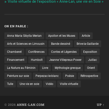
Visite virtuelle de l’exposition « Anne-Lan, une vie en Soie »
ON EN PARLE :
Anna Maria Sibylla Merian
Apollon et les Muses
Article
Arts et Sciences en Limousin
Bande dessiné
Brive-la-Gaillarde
Chamberet
Conférences
Contes et Légendes
Exposition
Financement
Humbolt
Jeanne Villepreux-Power
Juillac
La Nature au Féminin
Livre
Mythologie grecque
Orient
Peinture sur soie
Perpezac-le-blanc
Poésie
Rétrospective
Tulle
Une vie en soie
Vidéo
Visite virtuelle
© 2026
ANNE-LAN.COM
UP ↑