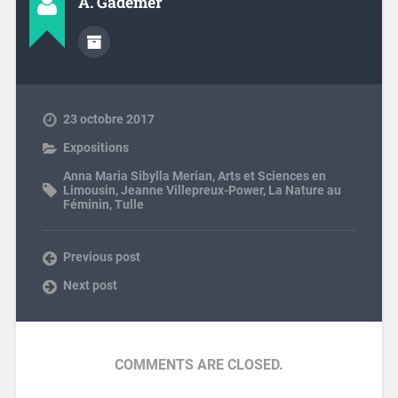
A. Gademer
23 octobre 2017
Expositions
Anna Maria Sibylla Merian
,
Arts et Sciences en
Limousin
,
Jeanne Villepreux-Power
,
La Nature au
Féminin
,
Tulle
Previous post
Next post
COMMENTS ARE CLOSED.